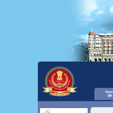
Hom
होम