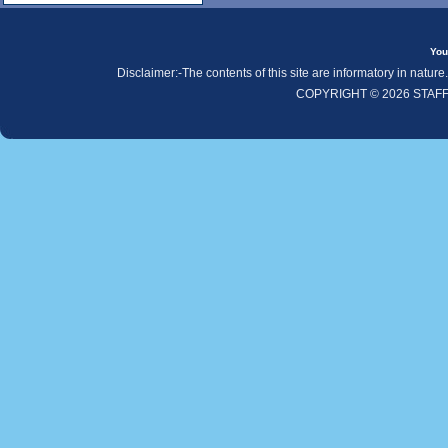
You
Disclaimer:-The contents of this site are informatory in natur
COPYRIGHT © 2026 STAF