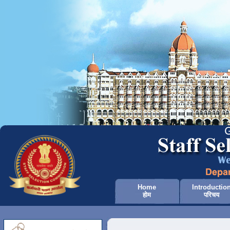
Home
Introductio
होम
परिचय