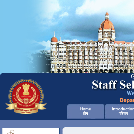
Home
Introductio
होम
परिचय