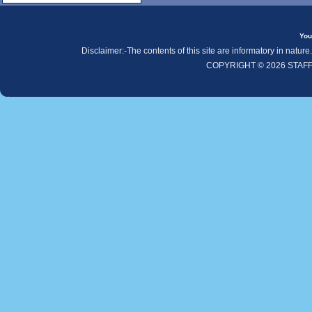
You
Disclaimer:-The contents of this site are informatory in natur
COPYRIGHT © 2026 STAF