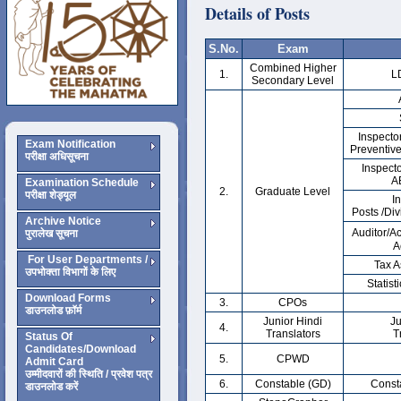
Details of Posts
S.No.
Exam
Combined Higher
1.
L
Secondary Level
Inspector
Exam Notification
Preventive
परीक्षा अधिसूचना
Inspecto
A
Examination Schedule
2.
Graduate Level
परीक्षा शेड्यूल
In
Posts /Div
Archive Notice
Auditor/A
पुरालेख सूचना
A
For User Departments /
Tax A
उपभोक्ता विभागों के लिए
Statist
Download Forms
3.
CPOs
डाउनलोड फ़ॉर्म
Junior Hindi
Ju
4.
Translators
T
Status Of
Candidates/Download
5.
CPWD
Admit Card
उम्मीदवारों की स्थिति / प्रवेश पत्र
6.
Constable (GD)
Const
डाउनलोड करें