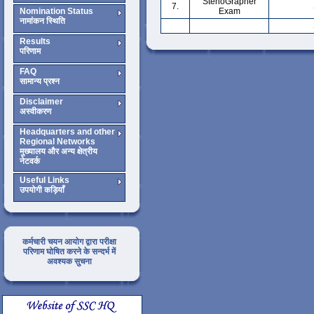
StenoGrapher
7.
Nomination Status
Exam
नामांकन स्थिति
Results
परिणाम
FAQ
सामान्य प्रश्न
Disclaimer
अस्वीकरण
Headquarters and other
Regional Networks
मुख्यालय और अन्य क्षेत्रीय
नेटवर्क
Useful Links
उपयोगी कड़ियाँ
कर्मचारी चयन आयोग द्वारा परीक्षा
परिणाम घोषित करने के सन्दर्भ में
अवश्यक सुचना