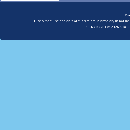
You
Disclaimer:-The contents of this site are informatory in natur
COPYRIGHT © 2026 STAF