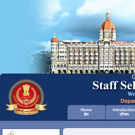
Home
Introductio
होम
परिचय