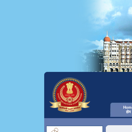
Hom
होम