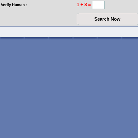
1 + 3 =
Verify Human :