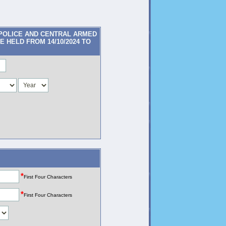
 POLICE AND CENTRAL ARMED
E HELD FROM 14/10/2024 TO
*
First Four Characters
*
First Four Characters