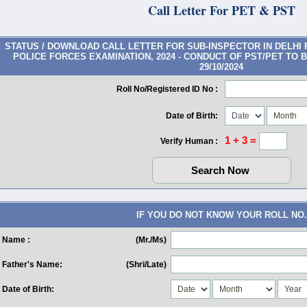
Call Letter For PET & PST
STATUS / DOWNLOAD CALL LETTER FOR SUB-INSPECTOR IN DELHI
POLICE FORCES EXAMINATION, 2024 - CONDUCT OF PST/PET TO B
29/10/2024
Roll No/Registered ID No :
Date of Birth:
1 + 3 =
Verify Human :
IF YOU DO NOT KNOW YOUR ROLL NO.
Name :
(Mr./Ms)
Father's Name:
(Shri/Late)
Date of Birth: